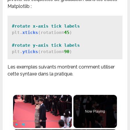
Matplotlib :
#rotate x-axis tick labels
plt.
xticks
(rotation=
45
)

plt.
yticks
(rotation=
90
Les exemples suivants montrent comment utiliser
cette syntaxe dans la pratique.
×
Now Playing