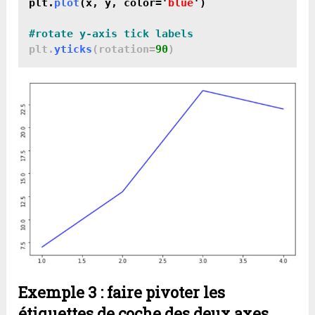
plt.
plot
(x, y, color='
blue
')
#rotate y-axis tick labels
plt.
yticks
(rotation=
90
)
Exemple 3 :
faire pivoter les
étiquettes de coche des deux axes