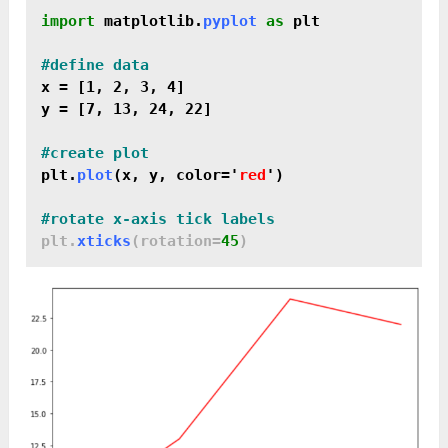
import
 matplotlib.
pyplot
as
 plt
x = [1, 2, 3, 4]

y = [7, 13, 24, 22]
plt.
plot
(x, y, color='
red
')
#rotate x-axis tick labels
plt.
xticks
(rotation=
45