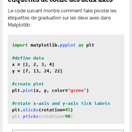
Le code suivant montre comment faire pivoter les
étiquettes de graduation sur les deux axes dans
Matplotlib :
import
 matplotlib.
pyplot
as
 plt
x = [1, 2, 3, 4]

y = [7, 13, 24, 22]
plt.
plot
(x, y, color='
green
')
plt.
xticks
(rotation=
45
)
plt.
yticks
(rotation=
90
)