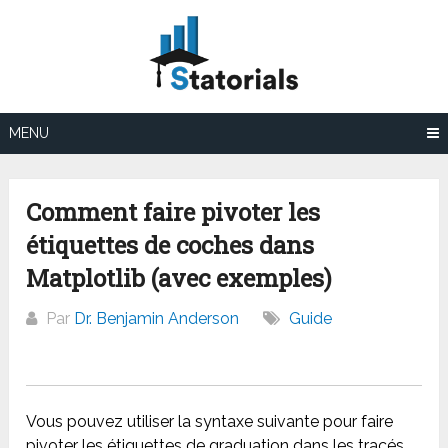
Aller
au
contenu
MENU
Comment faire pivoter les
étiquettes de coches dans
Matplotlib (avec exemples)
Par
Dr. Benjamin Anderson
Guide
Vous pouvez utiliser la syntaxe suivante pour faire
pivoter les étiquettes de graduation dans les tracés