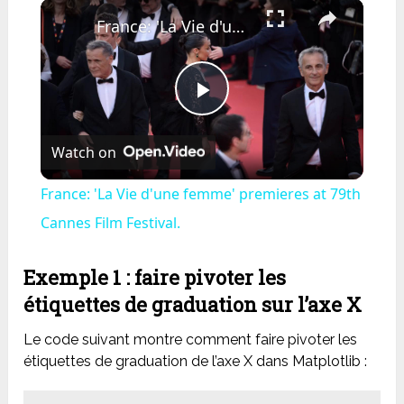
×
Play
Unmute
Fullscreen
France: 'La Vie d'une femme' premieres at 79th Cannes Film Festival.
Play
Watch on
Video
France: 'La Vie d'une femme' premieres at 79th
Cannes Film Festival.
Exemple 1 : faire pivoter les
étiquettes de graduation sur l’axe X
Le code suivant montre comment faire pivoter les
étiquettes de graduation de l’axe X dans Matplotlib :