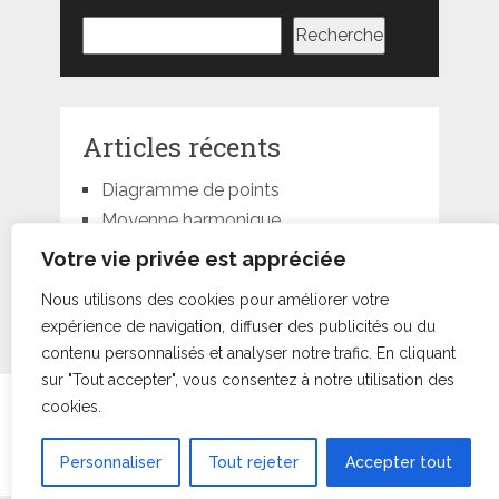
Rechercher
Recherche
Articles récents
Diagramme de points
Moyenne harmonique
Moyenne géométrique
Votre vie privée est appréciée
Moyenne quadratique
Nous utilisons des cookies pour améliorer votre
Moyenne pondérée
expérience de navigation, diffuser des publicités ou du
contenu personnalisés et analyser notre trafic. En cliquant
sur "Tout accepter", vous consentez à notre utilisation des
cookies.
Statorials
droits d'auteur © +000000000016.
Conditions d’Utilisation
•
À Propos
•
Contact
|
Retour au
sommet ↑
Personnaliser
Tout rejeter
Accepter tout