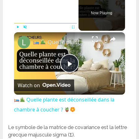
Now Playing
×
Play
Unmute
Fullscreen
​ ​Quelle plante est déconseillée dans la chambre à coucher ?
Play
Watch on
Video
​ ​Quelle plante est déconseillée dans la
chambre à coucher ?
Le symbole de la matrice de covariance est la lettre
grecque majuscule sigma (Σ).