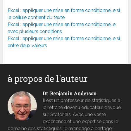
Excel : appliquer une mise en forme conditionnelle si
la cellule contient du texte
Excel : appliquer une mise en forme conditionnelle
avec plusieurs conditions
Excel : appliquer une mise en forme conditionnelle si
entre deux valeurs
à propos de l'auteur
Dr. Benjamin Anderson
Il est un professeur de statistiques à
la retraite devenu éducateur dévoué
sur Statorials. Avec une vaste
expérience et une expertise dans le
domaine des statistiques, je m'engage à partager