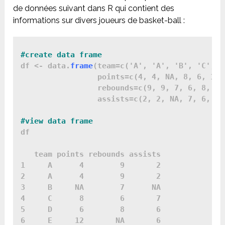
de données suivant dans R qui contient des
informations sur divers joueurs de basket-ball :
df <- data.
frame
(team=c('A', 'A', 'B', 'C', '
                 points=c(4, 4, NA, 8, 6, 12,
                 rebounds=c(9, 9, 7, 6, 8, NA
                 assists=c(2, 2, NA, 7, 6, 6,
df

   team points rebounds assists

1     A      4        9       2

2     A      4        9       2

3     B     NA        7      NA

4     C      8        6       7

5     D      6        8       6

6     E     12       NA       6
