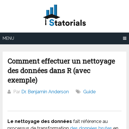
Aller
au
contenu
MENU
Comment effectuer un nettoyage
des données dans R (avec
exemple)
Par
Dr. Benjamin Anderson
Guide
Le nettoyage des données
fait référence au
processus de transformation
des données brutes
en