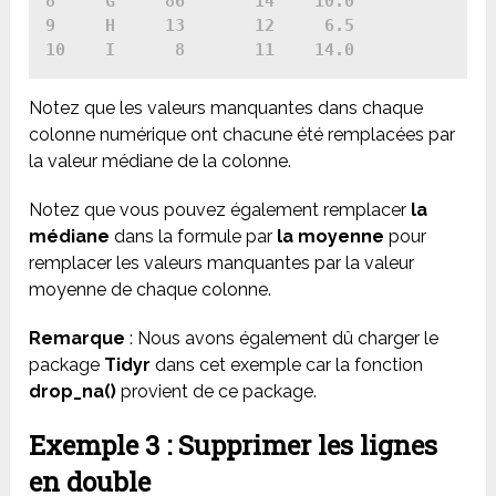
8     G     86       14    10.0

9     H     13       12     6.5

10    I      8       11    14.0
Notez que les valeurs manquantes dans chaque
colonne numérique ont chacune été remplacées par
la valeur médiane de la colonne.
Notez que vous pouvez également remplacer
la
médiane
dans la formule par
la moyenne
pour
remplacer les valeurs manquantes par la valeur
moyenne de chaque colonne.
Remarque
: Nous avons également dû charger le
package
Tidyr
dans cet exemple car la fonction
drop_na()
provient de ce package.
Exemple 3 : Supprimer les lignes
en double