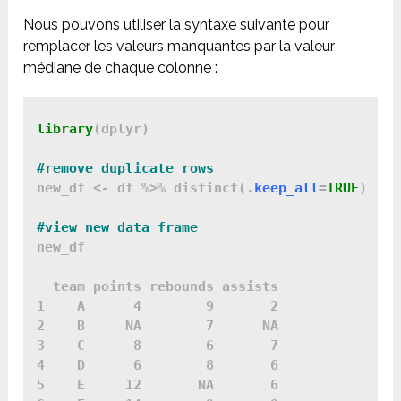
Nous pouvons utiliser la syntaxe suivante pour
remplacer les valeurs manquantes par la valeur
médiane de chaque colonne :
library
(dplyr)

new_df <- df %>% distinct(.
keep_all
=
TRUE
)

new_df

  team points rebounds assists

1    A      4        9       2

2    B     NA        7      NA

3    C      8        6       7

4    D      6        8       6

5    E     12       NA       6
