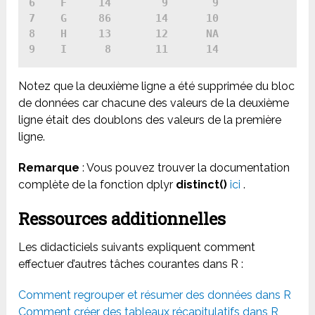
6    F     14        9       9

7    G     86       14      10

8    H     13       12      NA

9    I      8       11      14
Notez que la deuxième ligne a été supprimée du bloc
de données car chacune des valeurs de la deuxième
ligne était des doublons des valeurs de la première
ligne.
Remarque
: Vous pouvez trouver la documentation
complète de la fonction dplyr
distinct()
ici
.
Ressources additionnelles
Les didacticiels suivants expliquent comment
effectuer d’autres tâches courantes dans R :
Comment regrouper et résumer des données dans R
Comment créer des tableaux récapitulatifs dans R