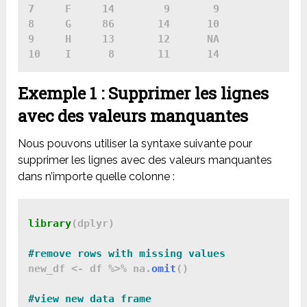
7     F     14        9       9

8     G     86       14      10

9     H     13       12      NA

Exemple 1 : Supprimer les lignes
avec des valeurs manquantes
Nous pouvons utiliser la syntaxe suivante pour
supprimer les lignes avec des valeurs manquantes
dans n’importe quelle colonne :
library
(dplyr)

new_df <- df %>% na.
omit
()
