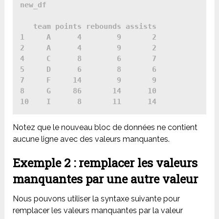
new_df

   team points rebounds assists

1     A      4        9       2

2     A      4        9       2

4     C      8        6       7

5     D      6        8       6

7     F     14        9       9

8     G     86       14      10

10    I      8       11      14
Notez que le nouveau bloc de données ne contient
aucune ligne avec des valeurs manquantes.
Exemple 2 : remplacer les valeurs
manquantes par une autre valeur
Nous pouvons utiliser la syntaxe suivante pour
remplacer les valeurs manquantes par la valeur