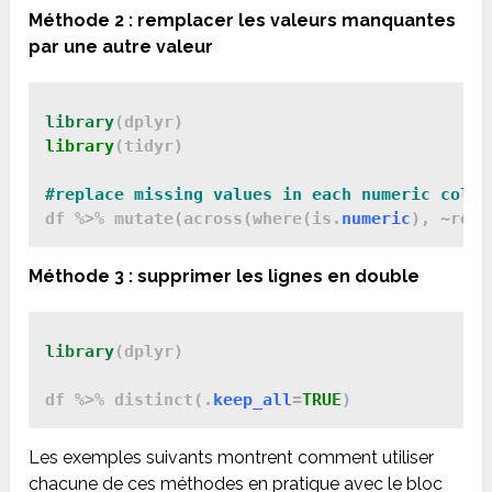
Méthode 2 : remplacer les valeurs manquantes
par une autre valeur
library
library
(tidyr)

df %>% mutate(across(where(is.
numeric
), ~repl
Méthode 3 : supprimer les lignes en double
library
(dplyr)

df %>% distinct(.
keep_all
=
TRUE
Les exemples suivants montrent comment utiliser
chacune de ces méthodes en pratique avec le bloc