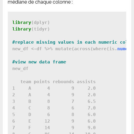
médiane de chaque colonne :
library
library
(tidyr)

new_df <-df %>% mutate(across(where(is.
numeri
new_df

   team points rebounds assists

1     A      4        9     2.0

2     A      4        9     2.0

3     B      8        7     6.5

4     C      8        6     7.0

5     D      6        8     6.0

6     E     12        9     6.0

7     F     14        9     9.0
