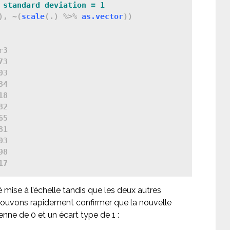
 standard deviation = 1
), ~(
scale
(.) %>% 
as.vector
))

3

3

3

4

8

2

5

1

3

8

 mise à l’échelle tandis que les deux autres
pouvons rapidement confirmer que la nouvelle
enne de 0 et un écart type de 1 :