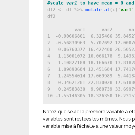
#scale 
var1
 to have mean = 0 and
df2 <- df %>% 
mutate_at
(c('
var1
'
df2

          var1      var2      var
1  -0.90606801  6.325466 35.84527
2  -0.56830963  5.707692 12.00070
3   0.06760377 16.427480 26.50523
4   1.13001072 10.066178  9.14331
5  -1.10827188 18.166670 13.81828
6   1.09890684 12.451684 17.74176
7   1.24554014 17.069989  5.44188
8   0.34621281 22.830028 17.61880
9   0.24583830  9.980739 33.69979
Notez que seule la première variable a été
variables sont restées les mêmes. Nous 
variable mise à l’échelle a une valeur moy