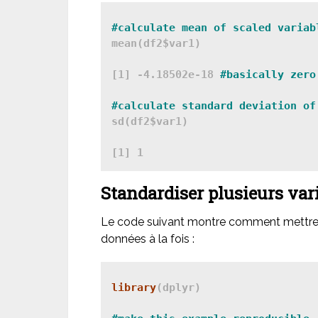
#calculate mean of scaled variab
mean(df2$var1)

[1] -4.18502e-18 
#basically zero
#calculate standard deviation of
sd(df2$var1)

[1] 1
Standardiser plusieurs var
Le code suivant montre comment mettre à 
données à la fois :
library
(dplyr)
