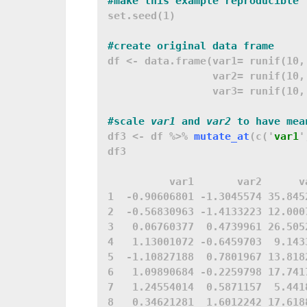
#make this example reproducible
set.seed(1)

df <- data.frame(var1= runif(10, 
                 var2= runif(10, 
                 var3= runif(10, 
#scale 
var1
 and 
var2
 to have mea
df3 <- df %>% 
mutate_at
(c('
var1
'
df3

          var1       var2      va
1  -0.90606801 -1.3045574 35.8452
2  -0.56830963 -1.4133223 12.0007
3   0.06760377  0.4739961 26.5052
4   1.13001072 -0.6459703  9.1433
5  -1.10827188  0.7801967 13.8182
6   1.09890684 -0.2259798 17.7417
7   1.24554014  0.5871157  5.4418
8   0.34621281  1.6012242 17.6188