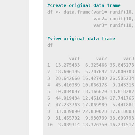
df <- data.frame(var1= runif(10, 
                 var2= runif(10, 
#view original data frame 
df

        var1      var2      var3

1  13.275433  6.325466 35.845273

2  18.606195  5.707692 12.000703

3  28.642668 16.427480 26.505234

4  45.410389 10.066178  9.143318

5  10.084097 18.166670 13.818282

6  44.919484 12.451684 17.741765

7  47.233763 17.069989  5.441881

8  33.039890 22.830028 17.618803

9  31.455702  9.980739 33.699798

10  3.089314 18.326350 16.231517
