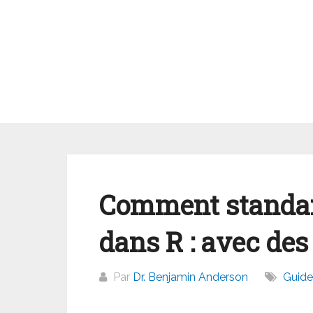
Aller
au
contenu
Comment standar
dans R : avec de
Par
Dr. Benjamin Anderson
Guide