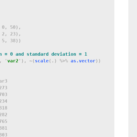
0, 50), 

2, 23),

5, 38))

n = 0 and standard deviation = 1
, '
var2
'), ~(
scale
(.) %>% 
as.vector
))

r3

73

03

34

18

82

65

81

03
