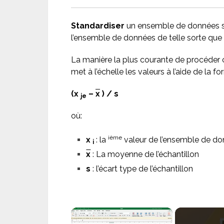
Standardiser
un ensemble de données sign
l’ensemble de données de telle sorte que l
La manière la plus courante de procéder co
met à l’échelle les valeurs à l’aide de la f
(x
–
x
) / s
je
où:
ième
x
: la
valeur de l’ensemble de d
i
x
: La moyenne de l’échantillon
s
: l’écart type de l’échantillon
×