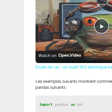
Pl
Vi
Watch on
Etude de cas : un audit SEO technique e
Les exemples suivants montrent comment
pandas suivants :
import
 pandas 
as
 pd
