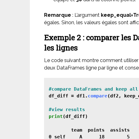
Remarque
: L’argument
keep_equal=T
égales. Sinon, les valeurs égales sont af
Exemple 2 :
comparer les D
les lignes
Le code suivant montre comment utiliser
deux DataFrames ligne par ligne et conser
df_diff = df1.
compare
(df2, keep_
print
(df_diff)

        team  points  assists

0 self     A      18        5
