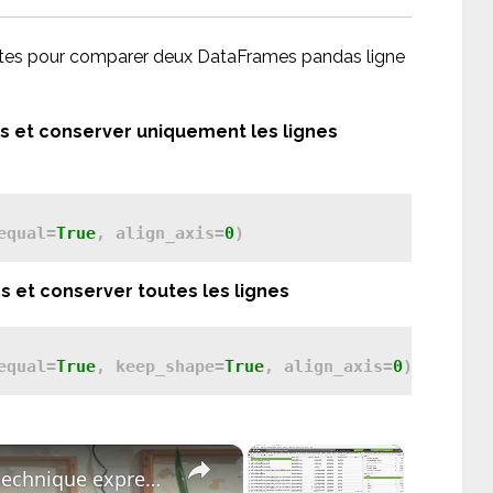
ntes pour comparer deux DataFrames pandas ligne
s et conserver uniquement les lignes
equal=
True
, align_axis=
0
 et conserver toutes les lignes
equal=
True
, keep_shape=
True
, align_axis=
0
) 
×
×
Etude de cas : un audit SEO technique express avec Screaming Frog.