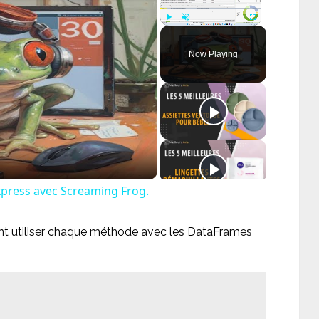
Play
Unmute
Fullscreen
Now Playing
ay
deo
xpress avec Screaming Frog.
 utiliser chaque méthode avec les DataFrames