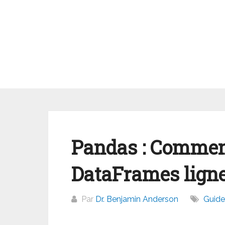
Aller
au
contenu
Pandas : Commen
DataFrames ligne
Par
Dr. Benjamin Anderson
Guide