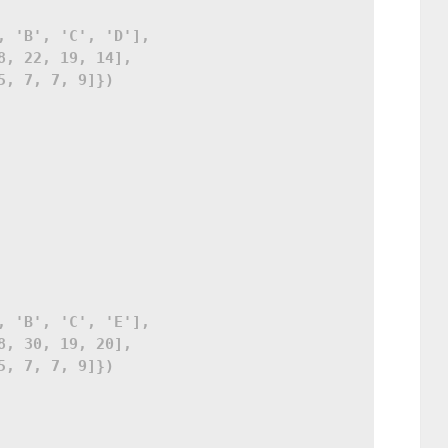
, 'B', 'C', 'D'],

8, 22, 19, 14],

5, 7, 7, 9]})

, 'B', 'C', 'E'],

8, 30, 19, 20],

5, 7, 7, 9]})
