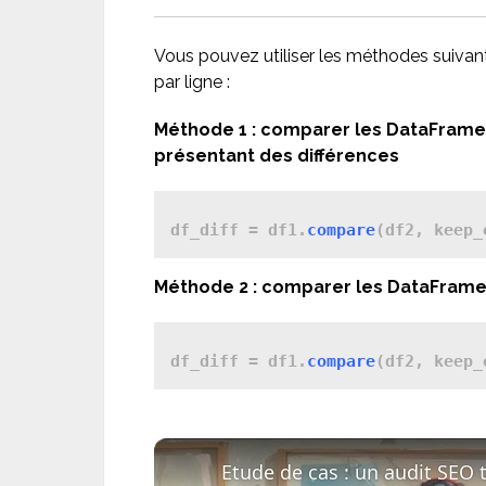
Vous pouvez utiliser les méthodes suiva
par ligne :
Méthode 1 : comparer les DataFrame
présentant des différences
df_diff = df1.
compare
(df2, keep_
Méthode 2 : comparer les DataFrames
df_diff = df1.
compare
(df2, keep_