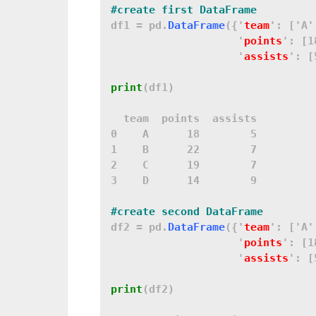
df1 = pd.
DataFrame
({'
team
': ['A'
                    '
points
': [1
                    '
assists
': [
print
(df1)

  team  points  assists

0    A      18        5

1    B      22        7

2    C      19        7

3    D      14        9

df2 = pd.
DataFrame
({'
team
': ['A'
                    '
points
': [1
                    '
assists
': [
print
(df2)
