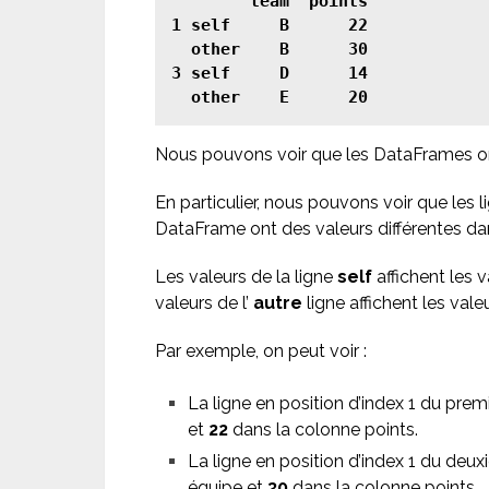
        team  points

1 self     B      22

  other    B      30

3 self     D      14

  other    E      20
Nous pouvons voir que les DataFrames ont
En particulier, nous pouvons voir que les 
DataFrame ont des valeurs différentes d
Les valeurs de la ligne
self
affichent les 
valeurs de l’
autre
ligne affichent les va
Par exemple, on peut voir :
La ligne en position d’index 1 du pr
et
22
dans la colonne points.
La ligne en position d’index 1 du de
équipe et
30
dans la colonne points.