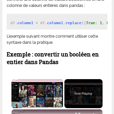
colonne de valeurs entières dans pandas :
df.
column1
 = df.
column1
.
replace
({
True
: 
1
, 
Fal
L’exemple suivant montre comment utiliser cette
syntaxe dans la pratique.
Exemple : convertir un booléen en
entier dans Pandas
×
Now Playing
×
Play
Unmute
Fullscreen