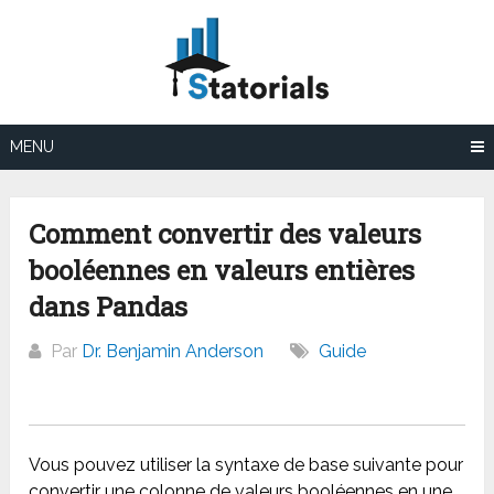
Aller
au
contenu
MENU
Comment convertir des valeurs
booléennes en valeurs entières
dans Pandas
Par
Dr. Benjamin Anderson
Guide
Vous pouvez utiliser la syntaxe de base suivante pour
convertir une colonne de valeurs booléennes en une