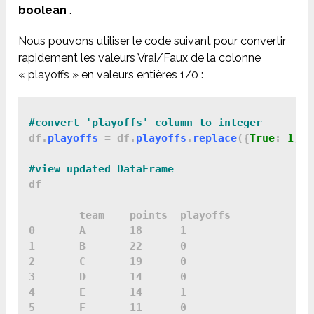
boolean
.
Nous pouvons utiliser le code suivant pour convertir
rapidement les valeurs Vrai/Faux de la colonne
« playoffs » en valeurs entières 1/0 :
#convert 'playoffs' column to integer
df.
playoffs 
= df.
playoffs
.
replace
({
True
: 
1
, 
F
#view updated DataFrame
df

	team	points	playoffs

0	A	18	1

1	B	22	0

2	C	19	0

3	D	14	0

4	E	14	1

5	F	11	0
