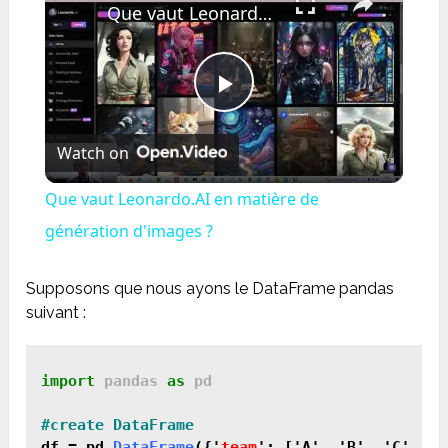
Que vaut Leonardo.AI en matière de génération d'images ?
Play
Watch on
Video
Que vaut Leonardo.AI en matière de
génération d'images ?
Supposons que nous ayons le DataFrame pandas
suivant :
import
 pandas 
as
 pd

df = pd.
DataFrame
({'
team
': ['A', 'B', 'C', 'D