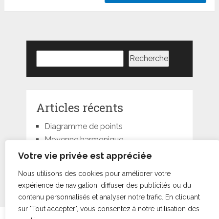
Rechercher
Recherche
Articles récents
Diagramme de points
Moyenne harmonique
Moyenne géométrique
Votre vie privée est appréciée
Moyenne quadratique
Nous utilisons des cookies pour améliorer votre
Moyenne pondérée
expérience de navigation, diffuser des publicités ou du
contenu personnalisés et analyser notre trafic. En cliquant
sur "Tout accepter", vous consentez à notre utilisation des