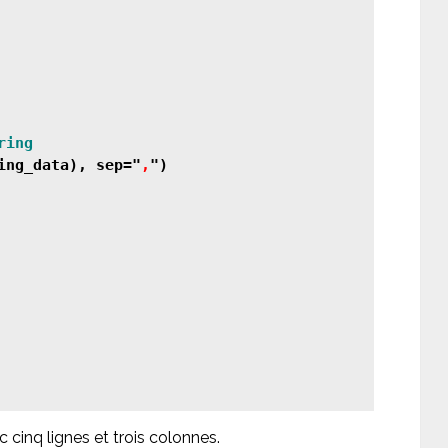
ing_data), sep="
,
")

cinq lignes et trois colonnes.