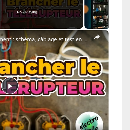
Now Playing
×
Télérupteur expliqué simplement : schéma, câblage et test en 5 minutes
Play
Video