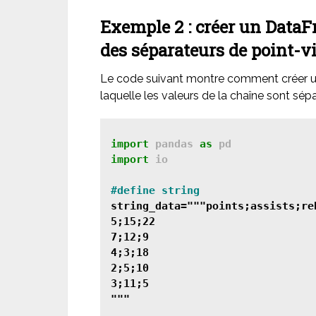
Exemple 2 : créer un DataF
des séparateurs de point-v
Le code suivant montre comment créer un
laquelle les valeurs de la chaîne sont sép
import
 pandas 
as
import
 io

string_data="""points;assists;reb
5;15;22

7;12;9

4;3;18

2;5;10

3;11;5

"""
