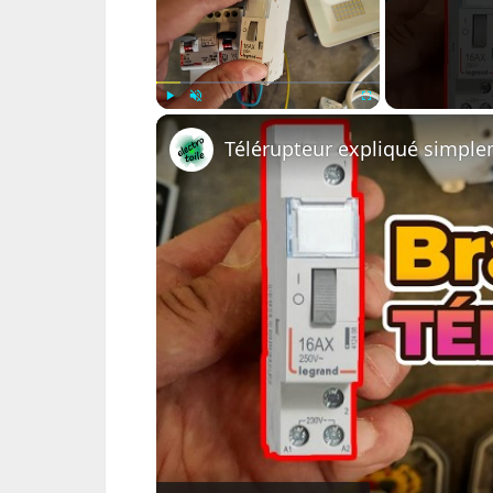
Play
Unmute
Fullscreen