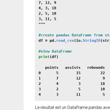
7, 12, 9

4, 3, 18

2, 5, 10

3, 11, 5

"""

df = pd.
read_csv
(io.
StringIO
(str
print
(df)

   points   assists   rebounds

0       5        15         22

1       7        12          9

2       4         3         18

3       2         5         10

Le résultat est un DataFrame pandas avec 