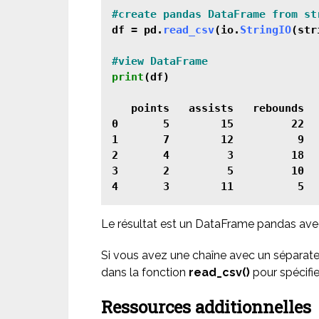
df = pd.
read_csv
(io.
StringIO
(str
print
(df)

   points   assists   rebounds

0       5        15         22

1       7        12          9

2       4         3         18

3       2         5         10

Le résultat est un DataFrame pandas avec 
Si vous avez une chaîne avec un séparateu
dans la fonction
read_csv()
pour spécifie
Ressources additionnelles