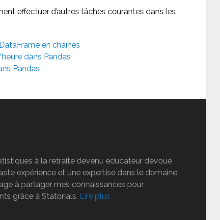
ent effectuer d’autres tâches courantes dans les
 DataFrame en chaînes
/heure dans Pandas
ans Pandas
tatistiques à la retraite devenu éducateur dévoué
vaste expérience et une expertise dans le domaine
ngage à partager mes connaissances pour
nts grâce à Statorials.
Lire plus