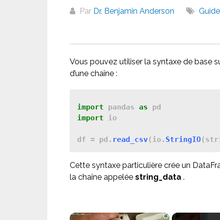
Par
Dr. Benjamin Anderson
Guide
Vous pouvez utiliser la syntaxe de base 
d’une chaîne :
import 
pandas 
as
import 
io   

df = pd.
read_csv
(io.
StringIO
(str
Cette syntaxe particulière crée un DataFr
la chaîne appelée
string_data
.
×