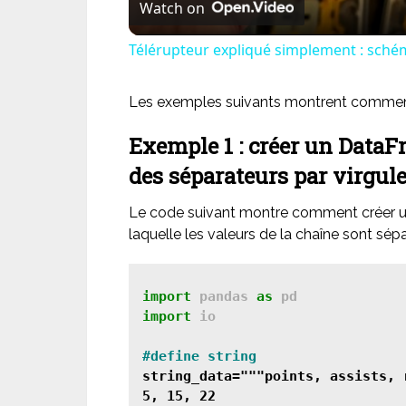
Watch on
Télérupteur expliqué simplement : schém
Les exemples suivants montrent comment u
Exemple 1 : créer un DataF
des séparateurs par virgul
Le code suivant montre comment créer un
laquelle les valeurs de la chaîne sont sépa
import
 pandas 
as
import
 io

string_data="""points, assists, r
5, 15, 22
