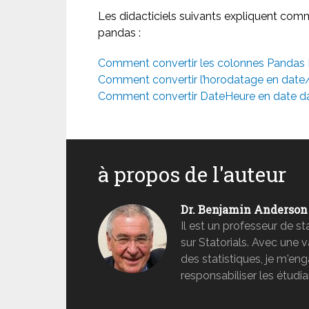
Les didacticiels suivants expliquent comm
pandas :
Comment convertir les colonnes Pandas
Comment convertir l’horodatage en date
Comment convertir DateHeure en date d
à propos de l'auteur
Dr. Benjamin Anderson
Il est un professeur de s
sur Statorials. Avec une 
des statistiques, je m'e
responsabiliser les étudia