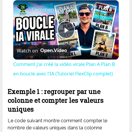
×
Play
Unmute
Fullscreen
Comment j'ai créé la vidéo virale Plan A Plan B en boucle avec l'IA (Tutoriel FlexClip complet)
Play
Watch on
Video
Comment j'ai créé la vidéo virale Plan A Plan B
en boucle avec l'IA (Tutoriel FlexClip complet)
Exemple 1 : regrouper par une
colonne et compter les valeurs
uniques
Le code suivant montre comment compter le
nombre de valeurs uniques dans la colonne