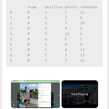
	team	position points	rebounds

0	A	G	 5	11

1	A	G	 7	8

2	A	G	 7	10

3	A	F	 9	6

4	A	F	 12	6

5	B	G	 9	5

6	B	G	 9	9

7	B	F	 4	12

8	B	F	 7	13

×
Now Playing