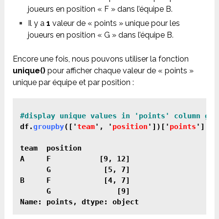
joueurs en position « F » dans l’équipe B.
Il y a
1
valeur de « points » unique pour les
joueurs en position « G » dans l’équipe B.
Encore une fois, nous pouvons utiliser la fonction
unique()
pour afficher chaque valeur de « points »
unique par équipe et par position :
df.
groupby
(['
team
', '
position
'])['
points
'].
un
team  position

A     F           [9, 12]

      G            [5, 7]

B     F            [4, 7]

      G               [9]

Name: points, dtype: object