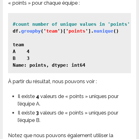
« points » pour chaque équipe :
df.
groupby
('
team
')['
points
'].
nunique
()

team

A    4

B    3

Name: points, dtype: int64
À partir du résultat, nous pouvons voir :
Il existe
4
valeurs de « points » uniques pour
l’équipe A.
Il existe
3
valeurs de « points » uniques pour
l’équipe B.
Notez que nous pouvons également utiliser la