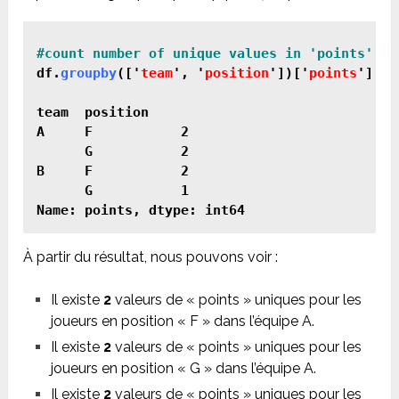
df.
groupby
(['
team
', '
position
'])['
points
'].
nu
team  position

A     F           2

      G           2

B     F           2

      G           1

Name: points, dtype: int64
À partir du résultat, nous pouvons voir :
Il existe
2
valeurs de « points » uniques pour les
joueurs en position « F » dans l’équipe A.
Il existe
2
valeurs de « points » uniques pour les
joueurs en position « G » dans l’équipe A.
Il existe
2
valeurs de « points » uniques pour les