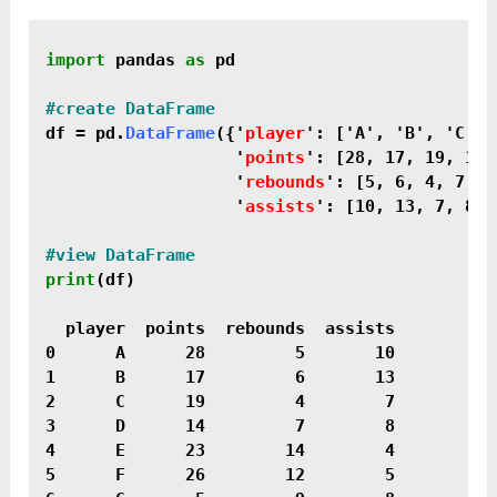
import
 pandas 
as
 pd

df = pd.
DataFrame
({'
player
': ['A', 'B', 'C', 
                   '
points
': [28, 17, 19, 14,
                   '
rebounds
': [5, 6, 4, 7, 1
                   '
assists
': [10, 13, 7, 8, 
print
(df)

  player  points  rebounds  assists

0      A      28         5       10

1      B      17         6       13

2      C      19         4        7

3      D      14         7        8

4      E      23        14        4

5      F      26        12        5
