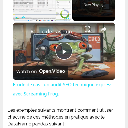
Now Playing
×
Play
Unmute
Fullscreen
Etude de cas : un audit SEO technique express avec Screaming Frog.
Play
Watch on
Video
Etude de cas : un audit SEO technique express
avec Screaming Frog.
Les exemples suivants montrent comment utiliser
chacune de ces méthodes en pratique avec le
DataFrame pandas suivant :