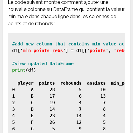
Le code suivant montre comment ajouter une
nouvelle colonne au DataFrame qui contient la valeur
minimale dans chaque ligne dans les colonnes de
points et de rebonds :
df['
min_points_rebs
'] = df[['
points
', '
reboun
print
(df)

  player  points  rebounds  assists  min_point
0      A      28         5       10           
1      B      17         6       13           
2      C      19         4        7           
3      D      14         7        8           
4      E      23        14        4           
5      F      26        12        5           
6      G       5         9        8          