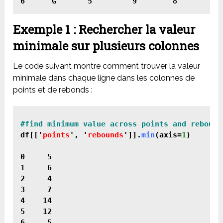
6      G       5         9        8
Exemple 1 : Rechercher la valeur
minimale sur plusieurs colonnes
Le code suivant montre comment trouver la valeur
minimale dans chaque ligne dans les colonnes de
points et de rebonds :
df[['
points
', '
rebounds
']].
min
(axis=
1
)

0     5

1     6

2     4

3     7

4    14

5    12

6     5
