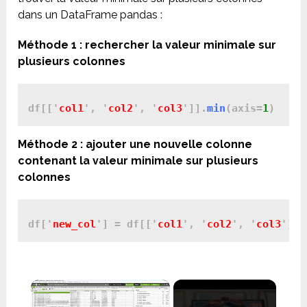
dans un DataFrame pandas :
Méthode 1 : rechercher la valeur minimale sur
plusieurs colonnes
df[['
col1
', '
col2
', '
col3
']].
min
(axis=
1
Méthode 2 : ajouter une nouvelle colonne
contenant la valeur minimale sur plusieurs
colonnes
df['
new_col
'] = df[['
col1
', '
col2
', '
col3
']].
×