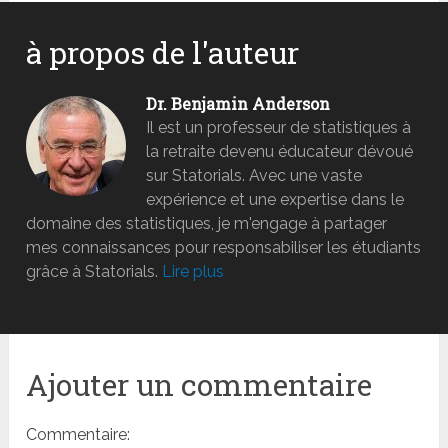
à propos de l'auteur
Dr. Benjamin Anderson
Il est un professeur de statistiques à
la retraite devenu éducateur dévoué
sur Statorials. Avec une vaste
expérience et une expertise dans le
domaine des statistiques, je m'engage à partager
mes connaissances pour responsabiliser les étudiants
grâce à Statorials.
Lire plus
Ajouter un commentaire
Commentaire: