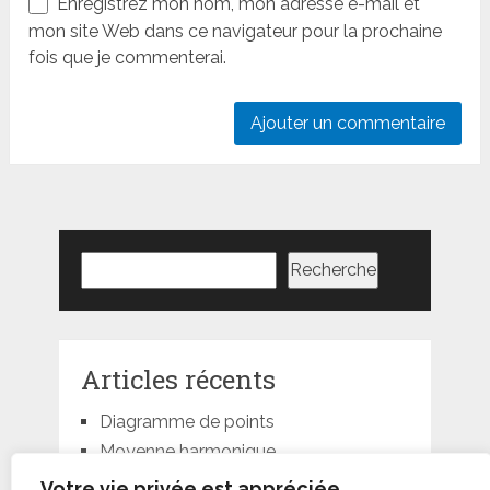
Enregistrez mon nom, mon adresse e-mail et
mon site Web dans ce navigateur pour la prochaine
fois que je commenterai.
Rechercher
Recherche
Articles récents
Diagramme de points
Moyenne harmonique
Moyenne géométrique
Votre vie privée est appréciée