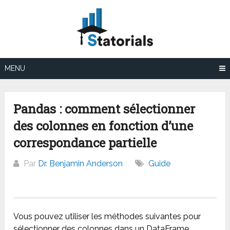
Aller
au
contenu
MENU
Pandas : comment sélectionner
des colonnes en fonction d’une
correspondance partielle
Par
Dr. Benjamin Anderson
Guide
Vous pouvez utiliser les méthodes suivantes pour
sélectionner des colonnes dans un DataFrame