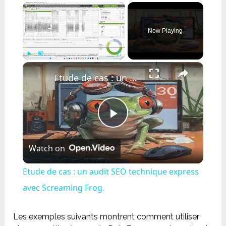
×
Now Playing
×
Play
Unmute
Fullscreen
Etude de cas : un audit SEO technique express avec Screaming Frog.
Play
Watch on
Video
Etude de cas : un audit SEO technique express
avec Screaming Frog.
Les exemples suivants montrent comment utiliser