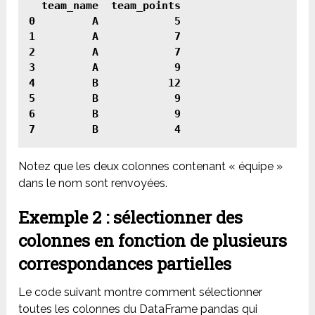
  team_name  team_points

0         A            5

1         A            7

2         A            7

3         A            9

4         B           12

5         B            9

6         B            9

Notez que les deux colonnes contenant « équipe »
dans le nom sont renvoyées.
Exemple 2 : sélectionner des
colonnes en fonction de plusieurs
correspondances partielles
Le code suivant montre comment sélectionner
toutes les colonnes du DataFrame pandas qui