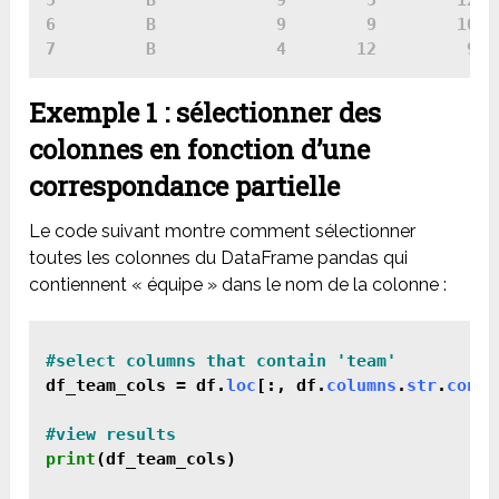
5         B            9        5        12

6         B            9        9        10

Exemple 1 : sélectionner des
colonnes en fonction d’une
correspondance partielle
Le code suivant montre comment sélectionner
toutes les colonnes du DataFrame pandas qui
contiennent « équipe » dans le nom de la colonne :
#select columns that contain 'team'
df_team_cols = df.
loc
[:, df.
columns
.
str
.
conta
print
(df_team_cols)
