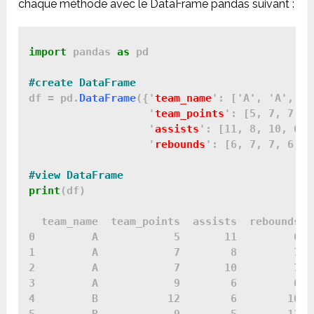
chaque méthode avec le DataFrame pandas suivant :
import
 pandas 
as
 pd

#create DataFrame
df = pd.
DataFrame
({'
team_name
': ['A', 'A', 'A
                   '
team_points
': [5, 7, 7, 9
                   '
assists
': [11, 8, 10, 6, 
                   '
rebounds
': [6, 7, 7, 6, 1
print
(df)

  team_name  team_points  assists  rebounds

0         A            5       11         6

1         A            7        8         7

2         A            7       10         7

3         A            9        6         6

4         B           12        6        10
