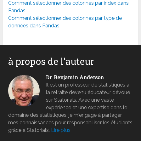
Comment sélectionner des colonnes par index dans
Pandas
Comment sélectionner des colonnes par type de
données dans Pandas
à propos de l'auteur
Dr. Benjamin Anderson
Il est un professeur de statistiques à
la retraite devenu éducateur dévoué
sur Statorials. Avec une vaste
expérience et une expertise dans le
domaine des statistiques, je m'engage à partager
mes connaissances pour responsabiliser les étudiants
grâce à Statorials.
Lire plus