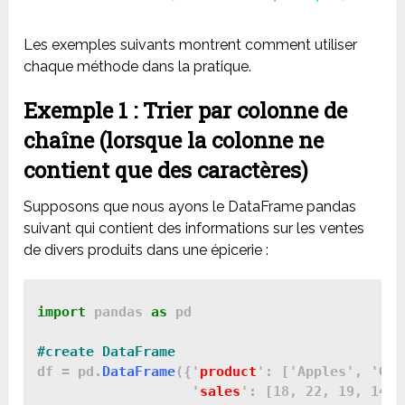
Les exemples suivants montrent comment utiliser
chaque méthode dans la pratique.
Exemple 1 : Trier par colonne de
chaîne (lorsque la colonne ne
contient que des caractères)
Supposons que nous ayons le DataFrame pandas
suivant qui contient des informations sur les ventes
de divers produits dans une épicerie :
import
 pandas 
as
 pd

df = pd.
DataFrame
({'
product
': ['Apples', 'Ora
                   '
sales
': [18, 22, 19, 14, 2