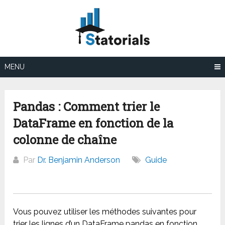
Aller
au
contenu
MENU
Pandas : Comment trier le
DataFrame en fonction de la
colonne de chaîne
Par
Dr. Benjamin Anderson
Guide
Vous pouvez utiliser les méthodes suivantes pour
trier les lignes d’un DataFrame pandas en fonction