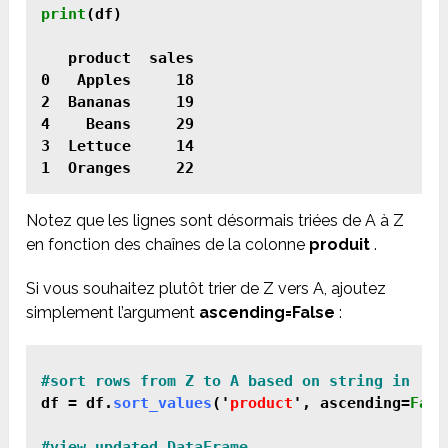
print
(df)

   product  sales

0   Apples     18

2  Bananas     19

4    Beans     29

3  Lettuce     14

1  Oranges     22
Notez que les lignes sont désormais triées de A à Z
en fonction des chaînes de la colonne
produit
.
Si vous souhaitez plutôt trier de Z vers A, ajoutez
simplement l’argument
ascending=False
:
df = df.
sort_values
('
product
', ascending=
Fals