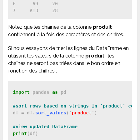
6      A9     20

Notez que les chaînes de la colonne
produit
contiennent à la fois des caractères et des chiffres.
Si nous essayons de trier les lignes du DataFrame en
utilisant les valeurs de la colonne
produit
, les
chaînes ne seront pas triées dans le bon ordre en
fonction des chiffres :
import
 pandas 
as
 pd

df = df.
sort_values
('
product
')

print
(df)
