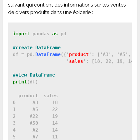
suivant qui contient des informations sur les ventes
de divers produits dans une épicerie :
import
 pandas 
as
 pd

df = pd.
DataFrame
({'
product
': ['A3', 'A5', 'A
                   '
sales
': [18, 22, 19, 14, 
print
(df)

  product  sales

0      A3     18

1      A5     22

2     A22     19

3     A50     14

4      A2     14

5      A7     11
