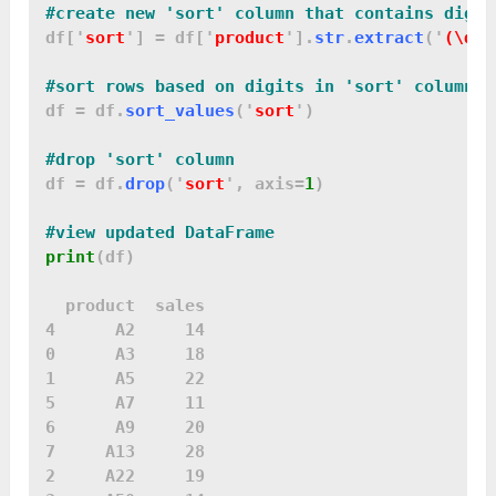
df['
sort
'] = df['
product
'].
str
.
extract
('
(\d+)
df = df.
sort_values
('
sort
')

df = df.
drop
('
sort
', axis=
1
)

print
(df)

  product  sales

4      A2     14

0      A3     18

1      A5     22

5      A7     11

6      A9     20

7     A13     28

2     A22     19
