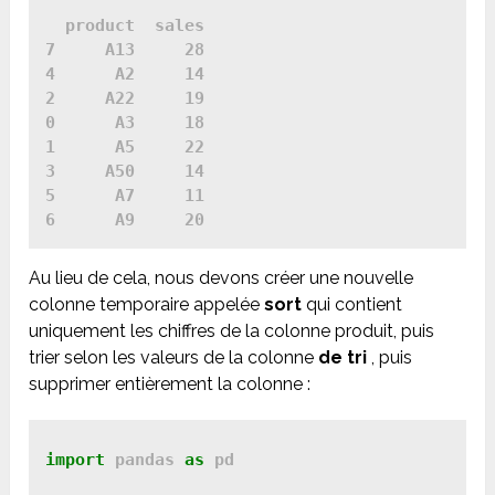
  product  sales

7     A13     28

4      A2     14

2     A22     19

0      A3     18

1      A5     22

3     A50     14

5      A7     11

Au lieu de cela, nous devons créer une nouvelle
colonne temporaire appelée
sort
qui contient
uniquement les chiffres de la colonne produit, puis
trier selon les valeurs de la colonne
de tri
, puis
supprimer entièrement la colonne :
import
 pandas 
as
 pd
