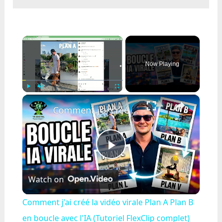
×
Now Playing
×
Play
Unmute
Fullscreen
Comment j'ai créé la vidéo virale Plan A Plan B en boucle avec l'IA (Tutoriel FlexClip complet)
Play
Watch on
Video
Comment j'ai créé la vidéo virale Plan A Plan B
en boucle avec l'IA (Tutoriel FlexClip complet)