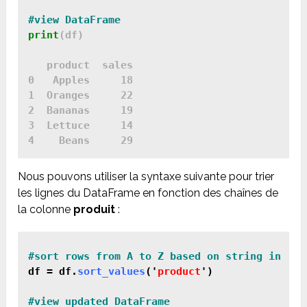
print
(df)

   product  sales

0   Apples     18

1  Oranges     22

2  Bananas     19

3  Lettuce     14

4    Beans     29
Nous pouvons utiliser la syntaxe suivante pour trier
les lignes du DataFrame en fonction des chaînes de
la colonne
produit
:
df = df.
sort_values
('
product
')
