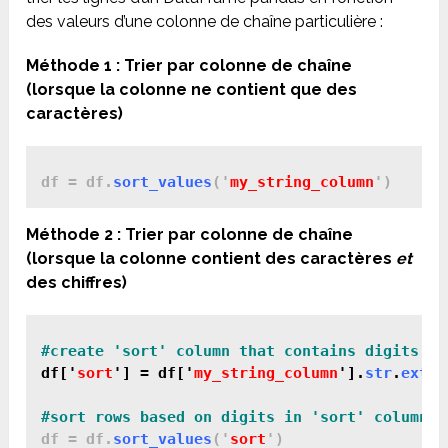
des valeurs d’une colonne de chaîne particulière :
Méthode 1 : Trier par colonne de chaîne
(lorsque la colonne ne contient que des
caractères)
df = df.
sort_values
('
my_string_column
Méthode 2 : Trier par colonne de chaîne
(lorsque la colonne contient des caractères
et
des chiffres)
df['
sort
'] = df['
my_string_column
'].
str
.
extra
df = df.
sort_values
('
sort