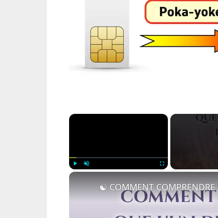
×
Play
Unmute
Fullscreen