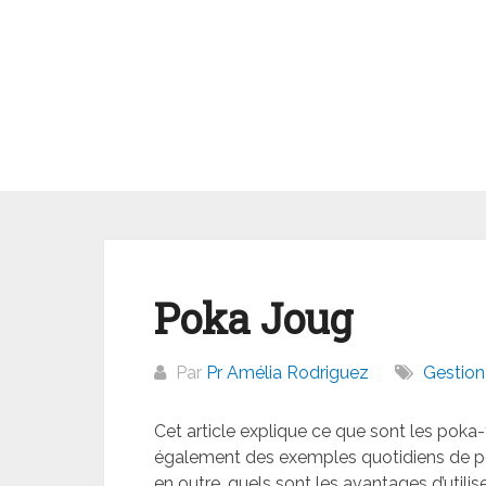
Aller
au
contenu
Poka Joug
Par
Pr Amélia Rodriguez
Gestion 
Cet article explique ce que sont les poka-
également des exemples quotidiens de po
en outre, quels sont les avantages d’utili