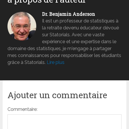
Dr. Benjamin Anderson
Il est un professeur de statistiques à
la retraite devenu éducateur dévoué
sur Statorials. Avec une vaste
expérience et une expertise dans le
domaine des statistiques, je m'engage à partager
mes connaissances pour responsabiliser les étudiants
grâce à Statorials.
Lire plus
Ajouter un commentaire
Commentaire: