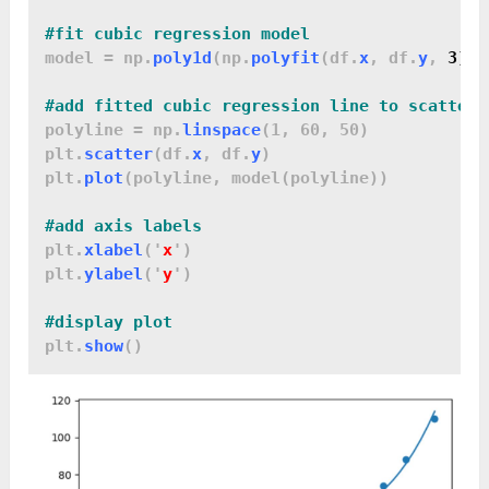
model = np.
poly1d
(np.
polyfit
(df.
x
, df.
y
, 
3))
polyline = np.
linspace
(1, 60, 50)

plt.
scatter
(df.
x
, df.
y
)

plt.
plot
(polyline, model(polyline))

plt.
xlabel
('
x
')

plt.
ylabel
('
y
')

plt.
show
()