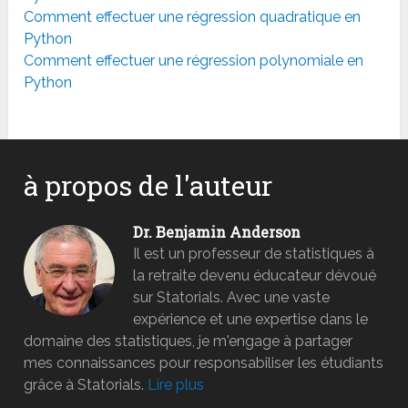
Comment effectuer une régression quadratique en
Python
Comment effectuer une régression polynomiale en
Python
à propos de l'auteur
Dr. Benjamin Anderson
Il est un professeur de statistiques à
la retraite devenu éducateur dévoué
sur Statorials. Avec une vaste
expérience et une expertise dans le
domaine des statistiques, je m'engage à partager
mes connaissances pour responsabiliser les étudiants
grâce à Statorials.
Lire plus