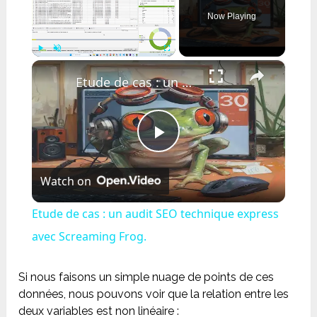
Now Playing
×
Play
Unmute
Fullscreen
Etude de cas : un audit SEO technique express avec Screaming Frog.
Play
Watch on
Video
Etude de cas : un audit SEO technique express
avec Screaming Frog.
Si nous faisons un simple nuage de points de ces
données, nous pouvons voir que la relation entre les
deux variables est non linéaire :