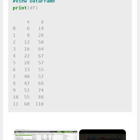
print
(df)

     x    y

0    6   14

1    9   28

2   12   50

3   16   64

4   22   67

5   28   57

6   33   55

7   40   57

8   47   68

9   51   74

10  55   88

×