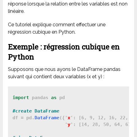
réponse lorsque la relation entre les variables est non
linéaire.
Ce tutoriel explique comment effectuer une
régression cubique en Python.
Exemple : régression cubique en
Python
Supposons que nous ayons le DataFrame pandas
suivant qui contient deux variables (x et y) :
import
 pandas 
as
 pd

df = pd.
DataFrame
({'
x
': [6, 9, 12, 16, 22, 28
                   '
y
': [14, 28, 50, 64, 67, 