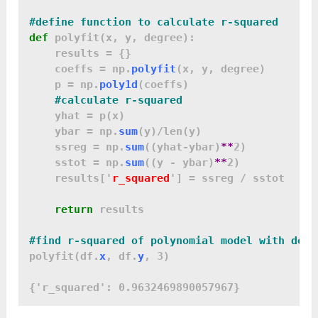
#define function to calculate r-squared
def
 polyfit(x, y, degree):

    results = {}

    coeffs = np.
polyfit
(x, y, degree)

    p = np.
poly1d
(coeffs)

#calculate r-squared
    yhat = p(x)

    ybar = np.
sum
(y)/len(y)

    ssreg = np.
sum
((yhat-ybar)
**
2)

    sstot = np.
sum
((y - ybar)
**
2)

    results['
r_squared
'] = ssreg / sstot

return
 results

polyfit(df.
x
, df.
y
, 3)
