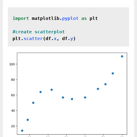
import 
matplotlib.
pyplot
 as 
plt
plt.
scatter
(df.
x
, df.
y
)