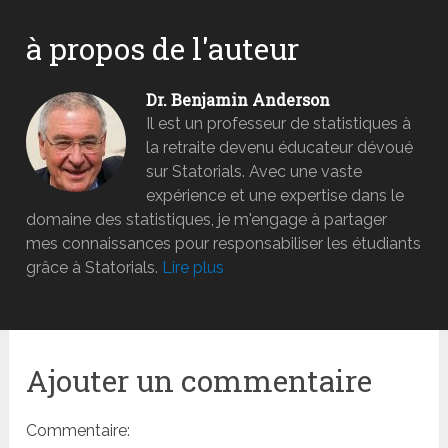
à propos de l'auteur
Dr. Benjamin Anderson
Il est un professeur de statistiques à
la retraite devenu éducateur dévoué
sur Statorials. Avec une vaste
expérience et une expertise dans le
domaine des statistiques, je m'engage à partager
mes connaissances pour responsabiliser les étudiants
grâce à Statorials.
Lire plus
Ajouter un commentaire
Commentaire: