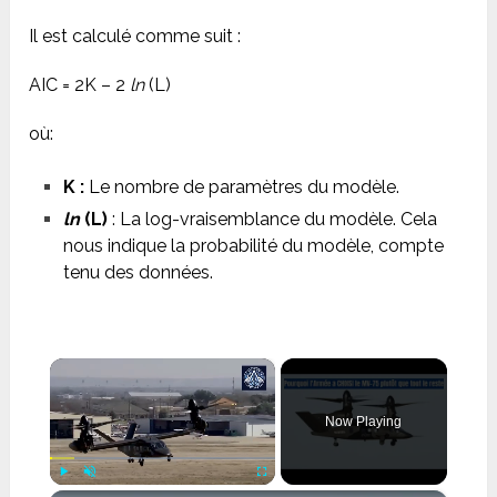
Il est calculé comme suit :
AIC = 2K – 2
ln
(L)
où:
K :
Le nombre de paramètres du modèle.
ln
(L)
: La log-vraisemblance du modèle. Cela
nous indique la probabilité du modèle, compte
tenu des données.
×
Now Playing
Play
Unmute
Fullscreen