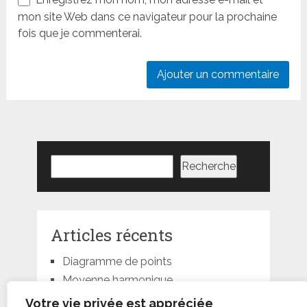
mon site Web dans ce navigateur pour la prochaine
fois que je commenterai.
Rechercher
Recherche
Articles récents
Diagramme de points
Moyenne harmonique
Moyenne géométrique
Votre vie privée est appréciée