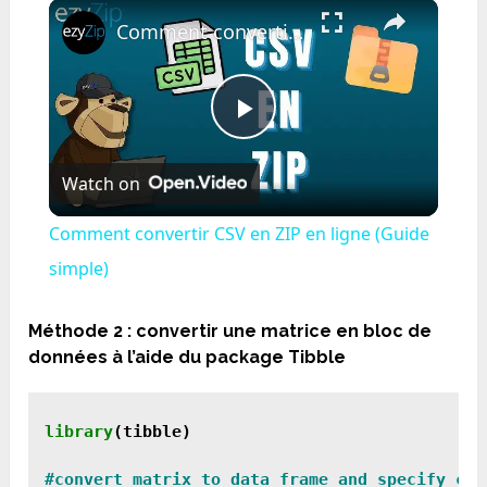
×
Play
Unmute
Fullscreen
Comment convertir CSV en ZIP en ligne (Guide simple)
Play
Watch on
Video
Comment convertir CSV en ZIP en ligne (Guide
simple)
Méthode 2 : convertir une matrice en bloc de
données à l’aide du package Tibble
library
(tibble)
#convert matrix to data frame and specify col