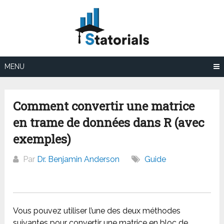
Aller
au
contenu
MENU
Comment convertir une matrice
en trame de données dans R (avec
exemples)
Par
Dr. Benjamin Anderson
Guide
Vous pouvez utiliser l’une des deux méthodes
suivantes pour convertir une matrice en bloc de