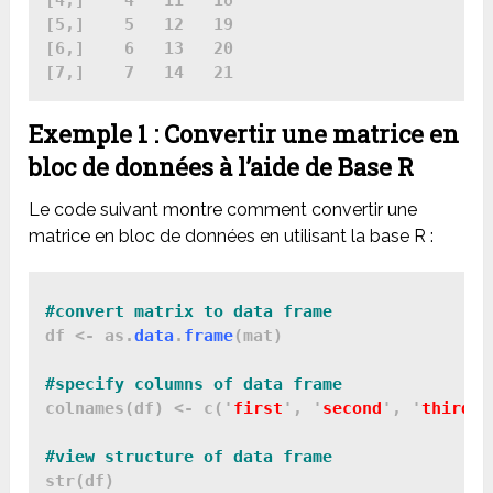
[4,]    4   11   18

[5,]    5   12   19

[6,]    6   13   20

Exemple 1 : Convertir une matrice en
bloc de données à l’aide de Base R
Le code suivant montre comment convertir une
matrice en bloc de données en utilisant la base R :
df <- as.
data
.
frame
(mat)

colnames(df) <- c('
first
', '
second
', '
third
')

str(df)
