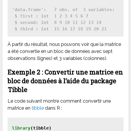
'data.frame':	7 obs. of  3 variables:

 $ first : int  1 2 3 4 5 6 7

 $ second: int  8 9 10 11 12 13 14

 $ third : int  15 16 17 18 19 20 21
À partir du résultat, nous pouvons voir que la matrice
a été convertie en un bloc de données avec sept
observations (lignes) et 3 variables (colonnes).
Exemple 2 : Convertir une matrice en
bloc de données à l’aide du package
Tibble
Le code suivant montre comment convertir une
matrice en
tibble
dans R :
library
(tibble)