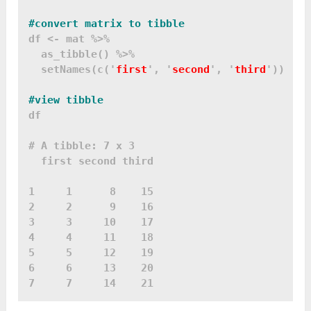
df <- mat %>%

  as_tibble() %>%

  setNames(c('
first
', '
second
', '
third
'))

df

# A tibble: 7 x 3

  first second third

1     1      8    15

2     2      9    16

3     3     10    17

4     4     11    18

5     5     12    19

6     6     13    20
