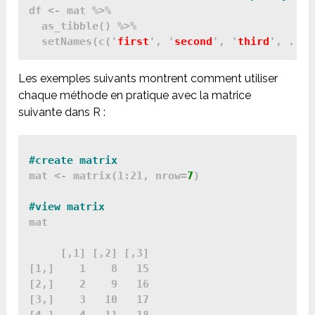
df <- mat %>%

  as_tibble() %>%

  setNames(c('
first
', '
second
', '
third
Les exemples suivants montrent comment utiliser
chaque méthode en pratique avec la matrice
suivante dans R :
#create matrix
mat <- matrix(1:21, nrow=
7
)

mat

     [,1] [,2] [,3]

[1,]    1    8   15

[2,]    2    9   16

[3,]    3   10   17
