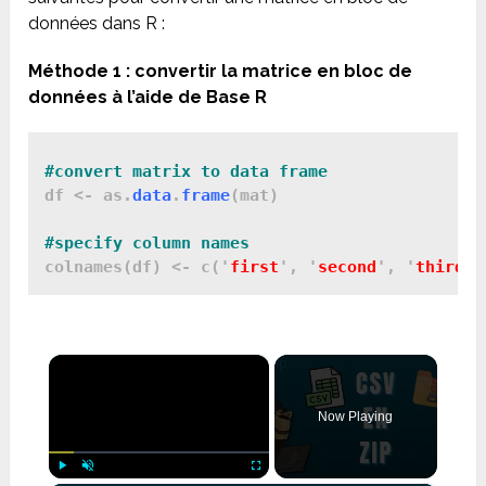
données dans R :
Méthode 1 : convertir la matrice en bloc de
données à l’aide de Base R
#convert matrix to data frame
df <- as.
data
.
frame
(mat)

colnames(df) <- c('
first
', '
second
', '
third
×
Now Playing