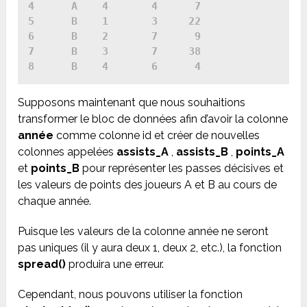
4      A    4       4      7

5      B    1       3     22

6      B    2       7      9

7      B    3       7     38

Supposons maintenant que nous souhaitions
transformer le bloc de données afin d’avoir la colonne
année
comme colonne id et créer de nouvelles
colonnes appelées
assists_A
,
assists_B
,
points_A
et
points_B
pour représenter les passes décisives et
les valeurs de points des joueurs A et B au cours de
chaque année.
Puisque les valeurs de la colonne année ne seront
pas uniques (il y aura deux 1, deux 2, etc.), la fonction
spread()
produira une erreur.
Cependant, nous pouvons utiliser la fonction