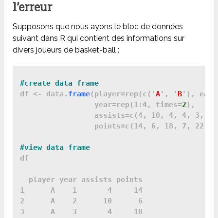
l’erreur
Supposons que nous ayons le bloc de données
suivant dans R qui contient des informations sur
divers joueurs de basket-ball :
df <- data.
frame
(player=rep(c('
A
', '
B
'), each
                 year=rep(1:4, times=
2
),

                 assists=c(4, 10, 4, 4, 3, 7, 
                 points=c(14, 6, 18, 7, 22, 9,
df

  player year assists points

1      A    1       4     14

2      A    2      10      6

3      A    3       4     18
