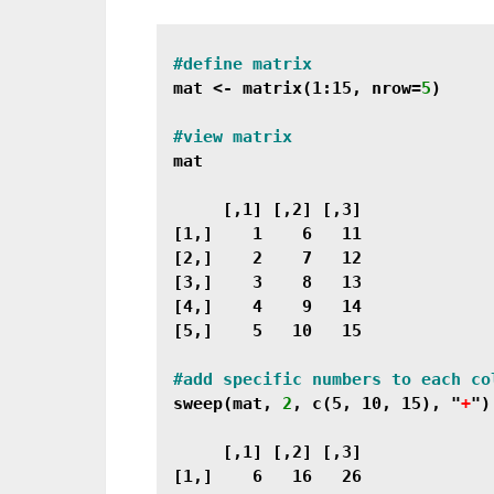
mat <- matrix(1:15, nrow=
5
)

mat

     [,1] [,2] [,3]

[1,]    1    6   11

[2,]    2    7   12

[3,]    3    8   13

[4,]    4    9   14

[5,]    5   10   15

sweep(mat, 
2
, c(5, 10, 15), "
+
")

     [,1] [,2] [,3]

[1,]    6   16   26
