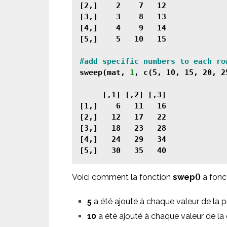
[2,]    2    7   12

[3,]    3    8   13

[4,]    4    9   14

[5,]    5   10   15

sweep(mat, 
1
, c(5, 10, 15, 20, 2
     [,1] [,2] [,3]

[1,]    6   11   16

[2,]   12   17   22

[3,]   18   23   28

[4,]   24   29   34

Voici comment la fonction
swep()
a fonc
5
a été ajouté à chaque valeur de la p
10
a été ajouté à chaque valeur de la