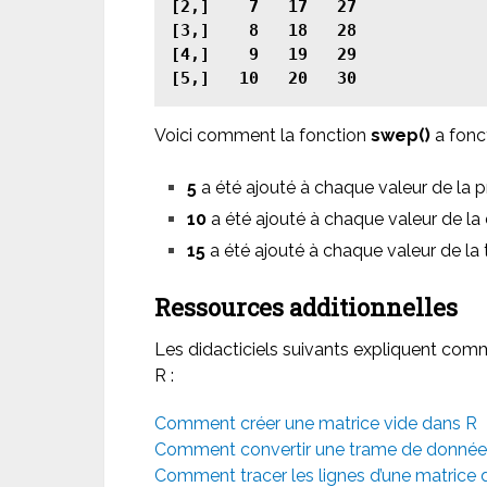
[2,]    7   17   27

[3,]    8   18   28

[4,]    9   19   29

[5,]   10   20   30
Voici comment la fonction
swep()
a fonc
5
a été ajouté à chaque valeur de la 
10
a été ajouté à chaque valeur de l
15
a été ajouté à chaque valeur de la 
Ressources additionnelles
Les didacticiels suivants expliquent com
R :
Comment créer une matrice vide dans R
Comment convertir une trame de donnée
Comment tracer les lignes d’une matrice 