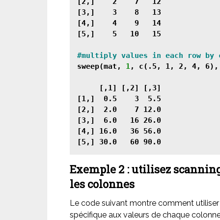
[2,]    2    7   12

[3,]    3    8   13

[4,]    4    9   14

[5,]    5   10   15

sweep(mat, 
1
, c(.5, 1, 2, 4, 6),
     [,1] [,2] [,3]

[1,]  0.5    3  5.5

[2,]  2.0    7 12.0

[3,]  6.0   16 26.0

[4,] 16.0   36 56.0

[5,] 30.0   60 90.0
Exemple 2 : utilisez scanning
les colonnes
Le code suivant montre comment utiliser
spécifique aux valeurs de chaque colonne 