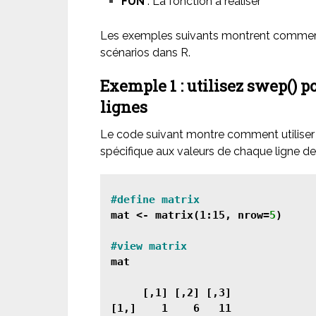
FUN
: La fonction à réaliser
Les exemples suivants montrent comment 
scénarios dans R.
Exemple 1 : utilisez swep() p
lignes
Le code suivant montre comment utiliser
spécifique aux valeurs de chaque ligne de 
mat <- matrix(1:15, nrow=
5
)

mat

     [,1] [,2] [,3]

[1,]    1    6   11
