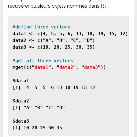
récupérer plusieurs objets nommés dans R :
data1 <- c(4, 5, 5, 6, 13, 18, 19, 15, 12)

data2 <- c("A", "B", "C", "D")

data3 <- c(10, 20, 25, 30, 35)

mget(c("
data1
", "
data2
", "
data3
"))

$data1

[1]  4  5  5  6 13 18 19 15 12

$data2

[1] "A" "B" "C" "D"

$data3
