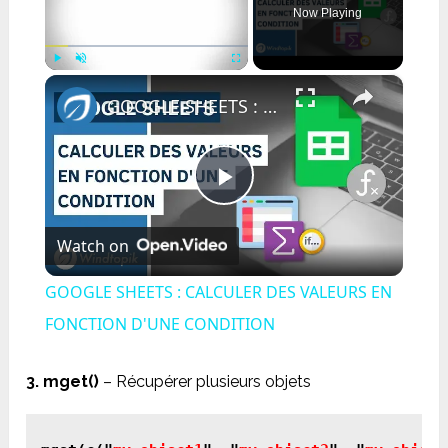
Now Playing
×
Play
Unmute
Fullscreen
GOOGLE SHEETS : CALCULER DES VALEURS EN FONCTION D'UNE CONDITION
Play
Watch on
Video
GOOGLE SHEETS : CALCULER DES VALEURS EN
FONCTION D'UNE CONDITION
3.
mget()
– Récupérer plusieurs objets