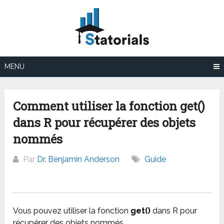
Aller
au
contenu
MENU
Comment utiliser la fonction get()
dans R pour récupérer des objets
nommés
Par
Dr. Benjamin Anderson
Guide
Vous pouvez utiliser la fonction
get()
dans R pour
récupérer des objets nommés.