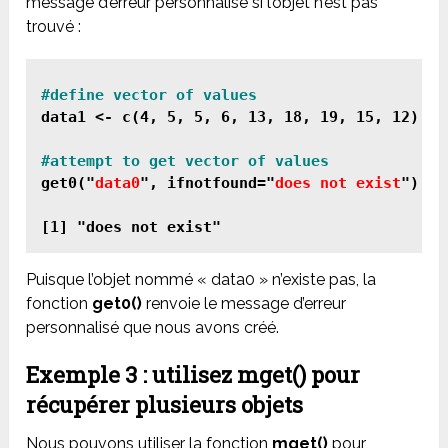
message d’erreur personnalisé si l’objet n’est pas
trouvé :
data1 <- c(4, 5, 5, 6, 13, 18, 19, 15, 12)

get0("
data0
", ifnotfound="
does not exist
")

Puisque l’objet nommé « data0 » n’existe pas, la
fonction
get0()
renvoie le message d’erreur
personnalisé que nous avons créé.
Exemple 3 : utilisez mget() pour
récupérer plusieurs objets
Nous pouvons utiliser la fonction
mget()
pour