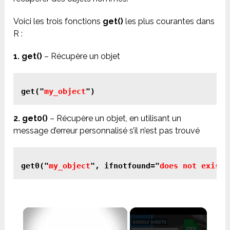
Voici les trois fonctions
get()
les plus courantes dans
R :
1.
get()
– Récupère un objet
get("
my_object
")
2.
get0()
– Récupère un objet, en utilisant un
message d’erreur personnalisé s’il n’est pas trouvé
get0("
my_object
", ifnotfound="
does not exist
"
×