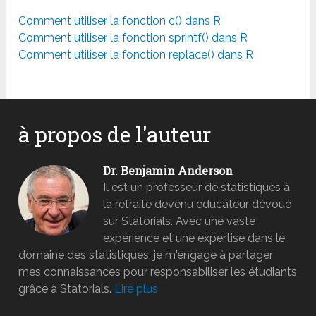
Comment utiliser la fonction c() dans R
Comment utiliser la fonction sprintf() dans R
Comment utiliser la fonction replace() dans R
à propos de l'auteur
Dr. Benjamin Anderson
Il est un professeur de statistiques à
la retraite devenu éducateur dévoué
sur Statorials. Avec une vaste
expérience et une expertise dans le
domaine des statistiques, je m'engage à partager
mes connaissances pour responsabiliser les étudiants
grâce à Statorials.
Lire plus