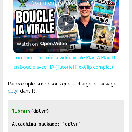
Comment j'ai créé la vidéo virale Plan A Plan B en boucle avec l'IA (Tutoriel FlexClip complet)
Play
Watch on
Video
Comment j'ai créé la vidéo virale Plan A Plan B
en boucle avec l'IA (Tutoriel FlexClip complet)
Par exemple, supposons que je charge le package
dplyr
dans R :
library
(dplyr)

Attaching package: 'dplyr'
