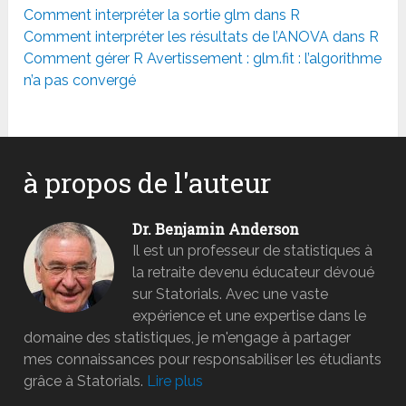
Comment interpréter la sortie glm dans R
Comment interpréter les résultats de l’ANOVA dans R
Comment gérer R Avertissement : glm.fit : l’algorithme
n’a pas convergé
à propos de l'auteur
Dr. Benjamin Anderson
Il est un professeur de statistiques à
la retraite devenu éducateur dévoué
sur Statorials. Avec une vaste
expérience et une expertise dans le
domaine des statistiques, je m'engage à partager
mes connaissances pour responsabiliser les étudiants
grâce à Statorials.
Lire plus