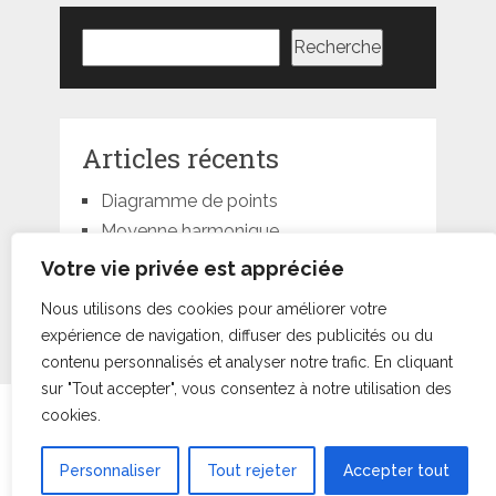
Rechercher
Recherche
Articles récents
Diagramme de points
Moyenne harmonique
Moyenne géométrique
Votre vie privée est appréciée
Moyenne quadratique
Nous utilisons des cookies pour améliorer votre
Moyenne pondérée
expérience de navigation, diffuser des publicités ou du
contenu personnalisés et analyser notre trafic. En cliquant
sur "Tout accepter", vous consentez à notre utilisation des
cookies.
Statorials
droits d'auteur © +000000000048.
Conditions d’Utilisation
•
À Propos
•
Contact
|
Retour au
sommet ↑
Personnaliser
Tout rejeter
Accepter tout