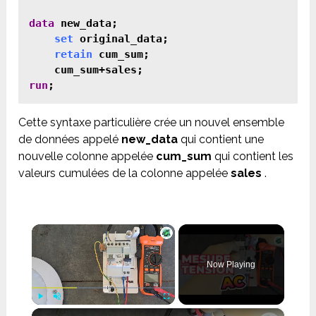
data
 new_data;

set
 original_data;

retain
 cum_sum;

run
Cette syntaxe particulière crée un nouvel ensemble
de données appelé
new_data
qui contient une
nouvelle colonne appelée
cum_sum
qui contient les
valeurs cumulées de la colonne appelée
sales
.
×
Now Playing
×
Play
Unmute
Fullscreen