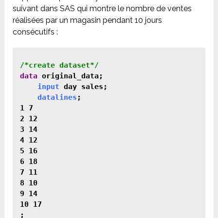
suivant dans SAS qui montre le nombre de ventes
réalisées par un magasin pendant 10 jours
consécutifs :
data
 original_data;

input
 day sales;

datalines
;

1 7

2 12

3 14

4 12

5 16

6 18

7 11

8 10

9 14

10 17
