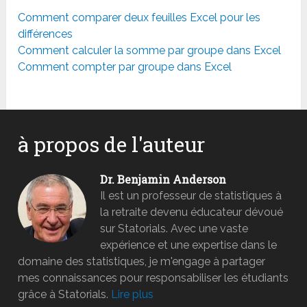
Comment comparer deux feuilles Excel pour les
différences
Comment calculer la somme par groupe dans Excel
Comment compter par groupe dans Excel
à propos de l'auteur
Dr. Benjamin Anderson
Il est un professeur de statistiques à
la retraite devenu éducateur dévoué
sur Statorials. Avec une vaste
expérience et une expertise dans le
domaine des statistiques, je m'engage à partager
mes connaissances pour responsabiliser les étudiants
grâce à Statorials.
Lire plus