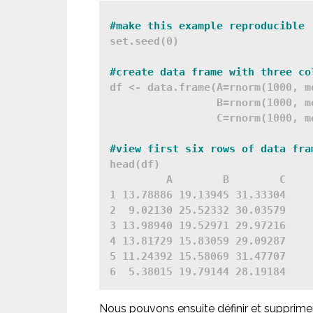
#make this example reproducible
set.seed(0)

#create data frame with three co
df <- data.frame(A=rnorm(1000, me
                 B=rnorm(1000, me
                 C=rnorm(1000, me
#view first six rows of data fra
head(df)

         A        B        C

1 13.78886 19.13945 31.33304

2  9.02130 25.52332 30.03579

3 13.98940 19.52971 29.97216

4 13.81729 15.83059 29.09287

5 11.24392 15.58069 31.47707

Nous pouvons ensuite définir et supprimer