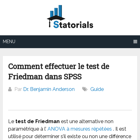
Aller
au
contenu
MENU
Comment effectuer le test de
Friedman dans SPSS
Par
Dr. Benjamin Anderson
Guide
Le
test de Friedman
est une alternative non
paramétrique à l’
ANOVA à mesures répétées
. Il est
utilisé pour déterminer s’il existe ou non une différence