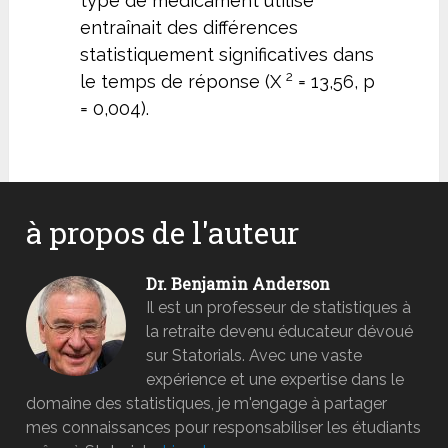
type de médicament utilisé
entraînait des différences
statistiquement significatives dans
2
le temps de réponse (X
= 13,56, p
= 0,004).
à propos de l'auteur
Dr. Benjamin Anderson
Il est un professeur de statistiques à
la retraite devenu éducateur dévoué
sur Statorials. Avec une vaste
expérience et une expertise dans le
domaine des statistiques, je m'engage à partager
mes connaissances pour responsabiliser les étudiants