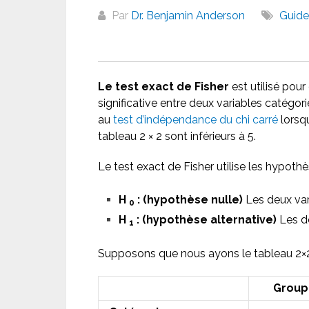
Par
Dr. Benjamin Anderson
Guide
Le test exact de Fisher
est utilisé pour
significative entre deux variables catégori
au
test d’indépendance du chi carré
lorsq
tableau 2 × 2 sont inférieurs à 5.
Le test exact de Fisher utilise les hypothè
H
: (hypothèse nulle)
Les deux var
0
H
: (hypothèse alternative)
Les d
1
Supposons que nous ayons le tableau 2×2
Group