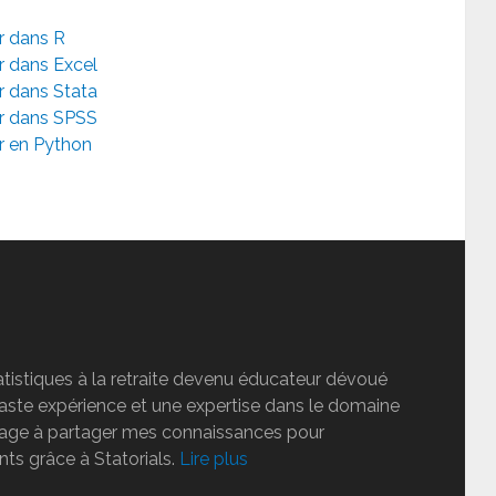
r dans R
r dans Excel
r dans Stata
er dans SPSS
r en Python
tatistiques à la retraite devenu éducateur dévoué
vaste expérience et une expertise dans le domaine
ngage à partager mes connaissances pour
nts grâce à Statorials.
Lire plus