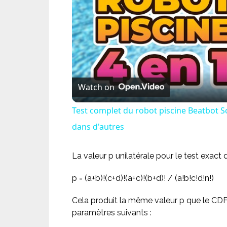
Watch on
Test complet du robot piscine Beatbot S
dans d'autres
La valeur p unilatérale pour le test exact
p = (a+b)!(c+d)!(a+c)!(b+d)! / (a!b!c!d!n!)
Cela produit la même valeur p que le CD
paramètres suivants :