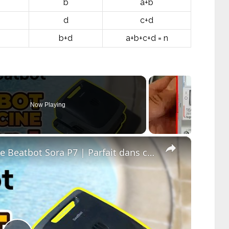
b
a+b
d
c+d
b+d
a+b+c+d = n
Now Playing
×
Test complet du robot piscine Beatbot Sora P7 | Parfait dans certains bassins, moyen dans d'autres