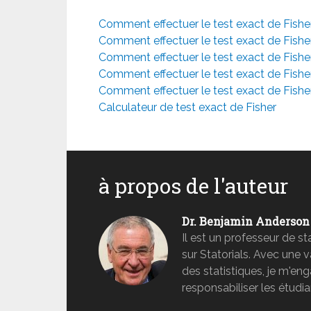
Comment effectuer le test exact de Fishe
Comment effectuer le test exact de Fishe
Comment effectuer le test exact de Fishe
Comment effectuer le test exact de Fish
Comment effectuer le test exact de Fishe
Calculateur de test exact de Fisher
à propos de l'auteur
Dr. Benjamin Anderson
Il est un professeur de s
sur Statorials. Avec une 
des statistiques, je m'e
responsabiliser les étudia