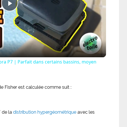
Play
Video
ora P7 | Parfait dans certains bassins, moyen
 de Fisher est calculée comme suit :
F de la
distribution hypergéométrique
avec les