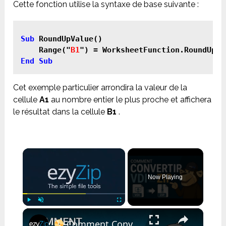
Cette fonction utilise la syntaxe de base suivante :
Sub
 RoundUpValue()

    Range("
B1
") = WorksheetFunction.RoundUp(R
End Sub
Cet exemple particulier arrondira la valeur de la
cellule
A1
au nombre entier le plus proche et affichera
le résultat dans la cellule
B1
.
×
Now Playing
×
Play
Unmute
Fullscreen
Comment Convertir un VDI en ZIP en Ligne Gratuitement | Sans Installation de Logiciel