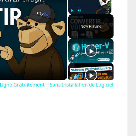
Play
Unmute
Fullscreen
Now Playing
ay
deo
gne Gratuitement | Sans Installation de Logiciel