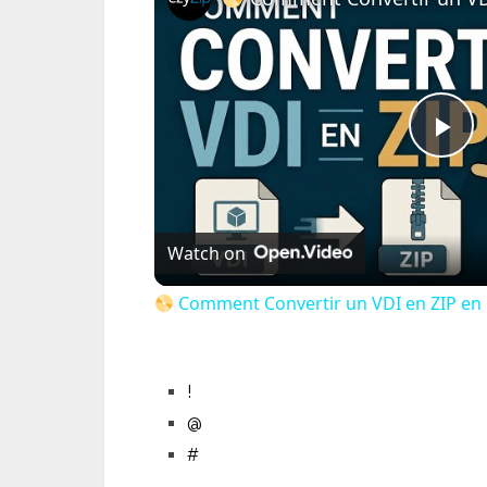
Pl
Vi
Watch on
Comment Convertir un VDI en ZIP en Li
!
@
#