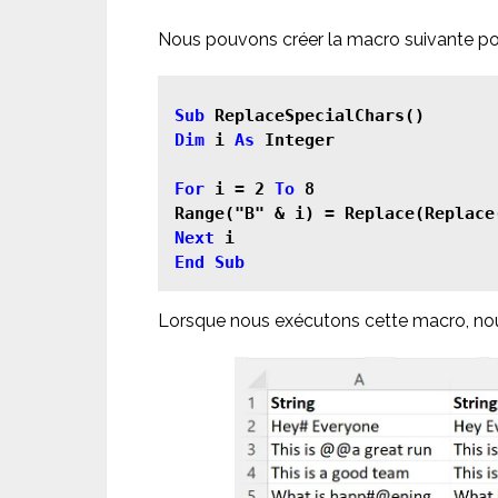
Nous pouvons créer la macro suivante pour
Sub
Dim
 i 
As
 Integer

For
 i = 2 
To
 8

Next
End Sub
Lorsque nous exécutons cette macro, nous