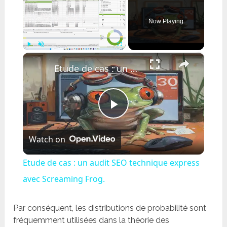
Now Playing
×
Play
Unmute
Fullscreen
Etude de cas : un audit SEO technique express avec Screaming Frog.
Play
Watch on
Video
Etude de cas : un audit SEO technique express
avec Screaming Frog.
Par conséquent, les distributions de probabilité sont
fréquemment utilisées dans la théorie des