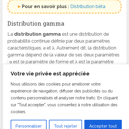
➤
Pour en savoir plus :
Distribution bêta
Distribution gamma
La
distribution gamma
est une distribution de
probabilité continue définie par deux paramètres
caractéristiques, α et λ. Autrement dit, la distribution
gamma dépend de la valeur de ses deux paramètres
: α est le paramètre de forme et λ est le paramètre
d’échelle.
Votre vie privée est appréciée
Le symbole de la distribution gamma est la lettre
Nous utilisons des cookies pour améliorer votre
grecque majuscule Γ. Ainsi, si une variable aléatoire
expérience de navigation, diffuser des publicités ou du
suit une distribution gamma, elle s’écrit comme suit :
contenu personnalisés et analyser notre trafic. En cliquant
sur "Tout accepter", vous consentez à notre utilisation des
cookies.
La distribution gamma peut également être
paramétrée à l’aide du paramètre de forme k = α et du
Personnaliser
Tout rejeter
Accepter tout