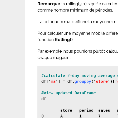
Remarque
: x.rolling(3, 1) signifie calc
comme nombre minimum de périodes.
La colonne « ma » affiche la moyenne mo
Pour calculer une moyenne mobile différe
fonction
Rolling()
.
Par exemple, nous pourrions plutôt calcu
chaque magasin :
df['
ma
'] = df.
groupby
('
store
')['
df

        store	period	sales	ma

0	A	1	7	7.0
