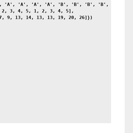
, 'A', 'A', 'A', 'A', 'B', 'B', 'B', 'B', 'B'],

 2, 3, 4, 5, 1, 2, 3, 4, 5],

7, 9, 13, 14, 13, 13, 19, 20, 26]})
