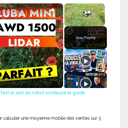
×
×
Mammotion Luba Mini AWD1500 Lidar | Test et avis du robot tondeuse et guide d'installation
Play
Unmute
Fullscreen
Now Playing
ay
deo
st et avis du robot tondeuse et guide
ur calculer une moyenne mobile des ventes sur 3