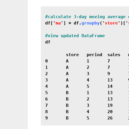
#calculate 3-day moving average 
df['
ma
'] = df.
groupby
('
store
')['
df

        store	period	sales	ma

0	A	1	7	7.000000

1	A	2	7	7.000000

2	A	3	9	7.666667

3	A	4	13	9.666667

4	A	5	14	12.000000

5	B	1	13	13.000000

6	B	2	13	13.000000

7	B	3	19	15.000000

8	B	4	20	17.333333
