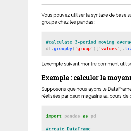
Vous pouvez utiliser la syntaxe de base 
groupe chez les pandas :
#calculate 3-period moving avera
df.
groupby
('
group
')['
values
'].
tr
L’exemple suivant montre comment utilise
Exemple : calculer la moyen
Supposons que nous ayons le DataFrame 
réalisées par deux magasins au cours de c
import
 pandas 
as
 pd

#create DataFrame