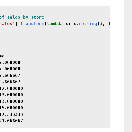
of sales by store
sales
'].
transform
(
lambda
 x: x.
rolling
(3, 1).
mean
()