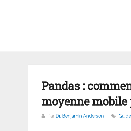
Aller
au
contenu
Pandas : comment
moyenne mobile 
Par
Dr. Benjamin Anderson
Guide