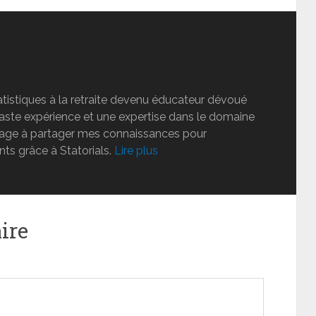
tatistiques à la retraite devenu éducateur dévoué
vaste expérience et une expertise dans le domaine
ngage à partager mes connaissances pour
nts grâce à Statorials.
Lire plus
ire