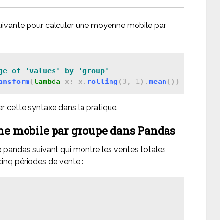
suivante pour calculer une moyenne mobile par
ge of 'values' by 'group'
ansform
(
lambda
 x: x.
rolling
(3, 1).
mean
r cette syntaxe dans la pratique.
ne mobile par groupe dans Pandas
pandas suivant qui montre les ventes totales
inq périodes de vente :