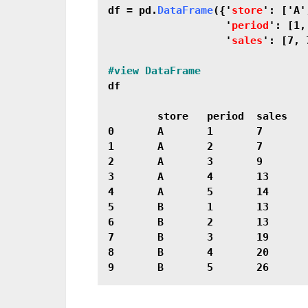
df = pd.
DataFrame
({'
store
': ['A'
                   '
period
': [1,
                   '
sales
': [7, 
df

	store	period	sales

0	A	1	7

1	A	2	7

2	A	3	9

3	A	4	13

4	A	5	14

5	B	1	13

6	B	2	13

7	B	3	19

8	B	4	20
