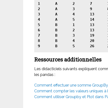
1	A	2	7	7.0

2	A	3	9	8.0

3	A	4	13	11.0

4	A	5	14	13.5

5	B	1	13	13.0

6	B	2	13	13.0

7	B	3	19	16.0

8	B	4	20	19.5

Ressources additionnelles
Les didacticiels suivants expliquent com
les pandas :
Comment effectuer une somme GroupBy
Comment compter les valeurs uniques à 
Comment utiliser Groupby et Plot dans 